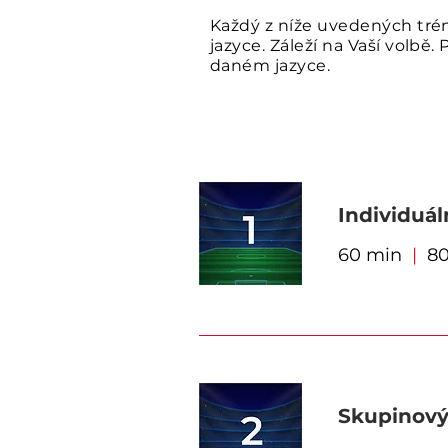
Každý z níže uvedených tré
jazyce. Záleží na Vaší volbě
daném jazyce.
Individuál
60 min
|
80
Skupinový