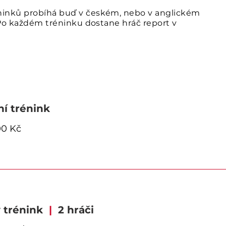
ninků probíhá buď v českém, nebo v anglickém
. Po každém tréninku dostane hráč report v
ní trénink
0 Kč
 trénink
|
2 hráči