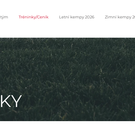
 tým
Tréninky/Ceník
Letní kempy 2026
Zimní kempy 2
KY