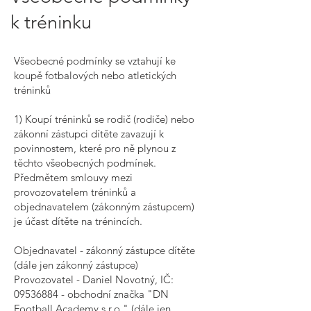
k tréninku
Všeobecné podmínky se vztahují ke
koupě fotbalových nebo atletických
tréninků
1) Koupí tréninků se rodič (rodiče) nebo
zákonní zástupci dítěte zavazují k
povinnostem, které pro ně plynou z
těchto všeobecných podmínek.
Předmětem smlouvy mezi
provozovatelem tréninků a
objednavatelem (zákonným zástupcem)
je účast dítěte na trénincích.
Objednavatel - zákonný zástupce dítěte
(dále jen zákonný zástupce)
Provozovatel - Daniel Novotný, IČ:
09536884
- obchodní značka "DN
Football Academy s.r.o." (dále jen