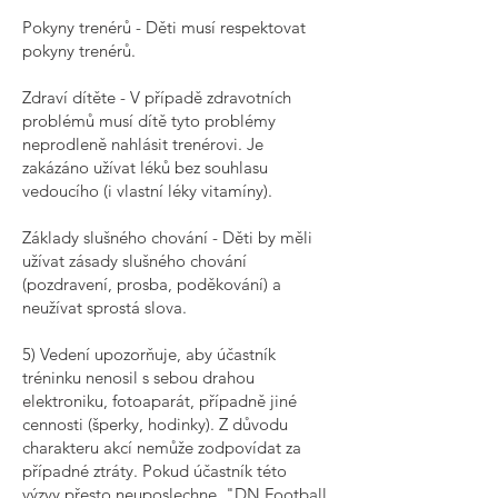
Pokyny trenérů - Děti musí respektovat
pokyny trenérů.
Zdraví dítěte - V případě zdravotních
problémů musí dítě tyto problémy
neprodleně nahlásit trenérovi. Je
zakázáno užívat léků bez souhlasu
vedoucího (i vlastní léky vitamíny).
Základy slušného chování - Děti by měli
užívat zásady slušného chování
(pozdravení, prosba, poděkování) a
neužívat sprostá slova.
5) Vedení upozorňuje, aby účastník
tréninku nenosil s sebou drahou
elektroniku, fotoaparát, případně jiné
cennosti (šperky, hodinky). Z důvodu
charakteru akcí nemůže zodpovídat za
případné ztráty. Pokud účastník této
výzvy přesto neuposlechne, "DN Football