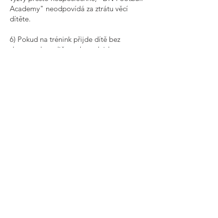
Academy" neodpovídá za ztrátu věcí
dítěte.
6) Pokud na trénink přijde dítě bez
doprovodu rodiče, nebo odejde z
tréninku bez doprovodu rodiče, "DN
Football Academy" nepřebírá
zodpovědnost za dítě mimo dobu
tréninku.
7) Cenové podmínky a způsob úhrady:
"DN Football Academy" má právo na
zaplacení ceny tréninků k datu uvedeného
na pokynech. Na odstoupení od smlouvy
se vztahují ustanovení všeobecných
pokynů o storno poplatcích.
8) Zákonný zástupce má právo kdykoliv
před začátkem tréninku od rezervaci
tréninku odstoupit. Zrušení tréninku se
provádí telefonicky, emailem nebo