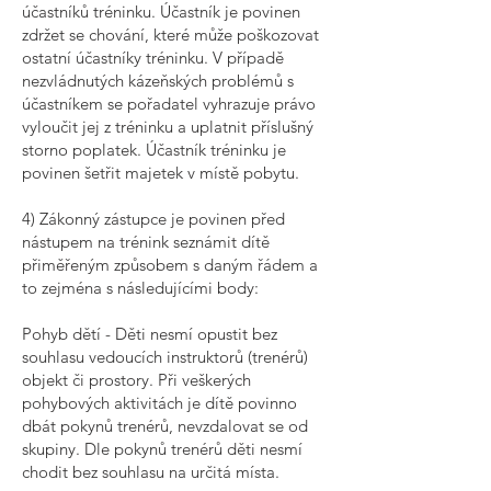
účastníků tréninku. Účastník je povinen
zdržet se chování, které může poškozovat
ostatní účastníky tréninku. V případě
nezvládnutých kázeňských problémů s
účastníkem se pořadatel vyhrazuje právo
vyloučit jej z tréninku a uplatnit příslušný
storno poplatek. Účastník tréninku je
povinen šetřit majetek v místě pobytu.
4) Zákonný zástupce je povinen před
nástupem na trénink seznámit dítě
přiměřeným způsobem s daným řádem a
to zejména s následujícími body:
Pohyb dětí - Děti nesmí opustit bez
souhlasu vedoucích instruktorů (trenérů)
objekt či prostory. Při veškerých
pohybových aktivitách je dítě povinno
dbát pokynů trenérů, nevzdalovat se od
skupiny. Dle pokynů trenérů děti nesmí
chodit bez souhlasu na určitá místa.