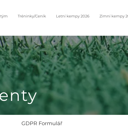
 tým
Tréninky/Ceník
Letní kempy 2026
Zimní kempy 2
enty
GDPR Formulář