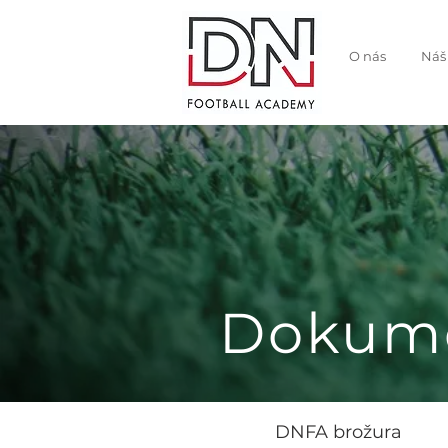
O nás
Náš
Dokum
DNFA brožura