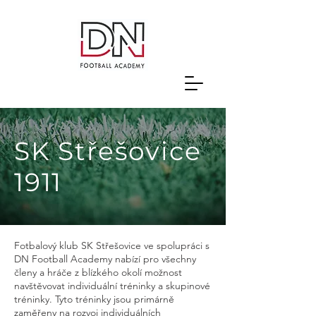
SK Střešovice
1911
Fotbalový klub SK Střešovice ve spolupráci s
DN Football Academy nabízí pro všechny
členy a hráče z blízkého okolí možnost
navštěvovat individuální tréninky a skupinové
tréninky. Tyto tréninky jsou primárně
zaměřeny na rozvoj individuálních