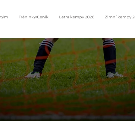
 tým
Tréninky/Ceník
Letní kempy 2026
Zimní kempy 2