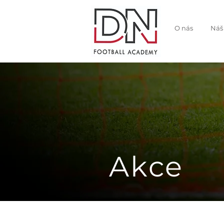
O nás
Náš
Akce