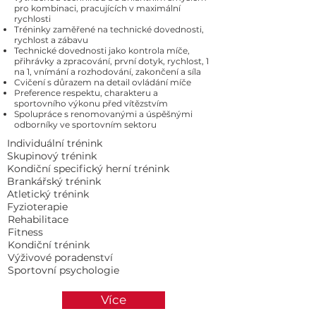
pro kombinaci, pracujících v maximální
rychlosti
Tréninky zaměřené na technické dovednosti,
rychlost a zábavu
Technické dovednosti jako kontrola míče,
přihrávky a zpracování, první dotyk, rychlost, 1
na 1, vnímání a rozhodování, zakončení a síla
Cvičení s důrazem na detail ovládání míče
Preference respektu, charakteru a
sportovního výkonu před vítězstvím
Spolupráce s renomovanými a úspěšnými
odborníky ve sportovním sektoru
Individuální trénink
Skupinový trénink
Kondiční specifický herní trénink
Brankářský trénink
Atletický trénink
Fyzioterapie
Rehabilitace
Fitness
Kondiční trénink
Výživové poradenství
Sportovní psychologie
Více