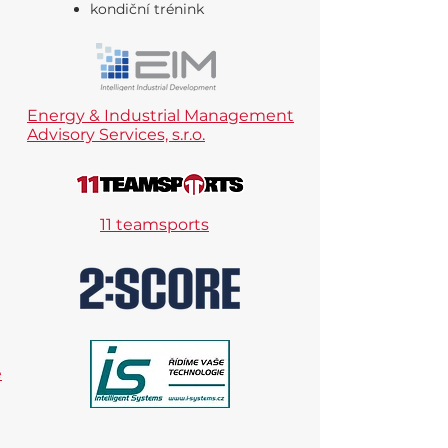
kondiční trénink
Energy & Industrial Management
Advisory
Services, s.r.o.
11 teamsports
e