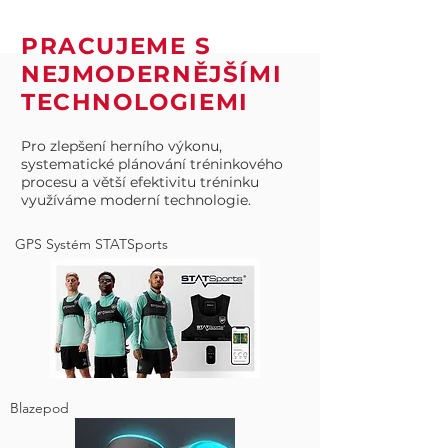
PRACUJEME S
NEJMODERN
Ě
JŠ
Í
MI
TECHNOLOGIEMI
Pro zlepšení herního výkonu,
systematické plánování tréninkového
procesu a větší efektivitu tréninku
využíváme moderní technologie.
GPS Systém STATSports
Blazepod