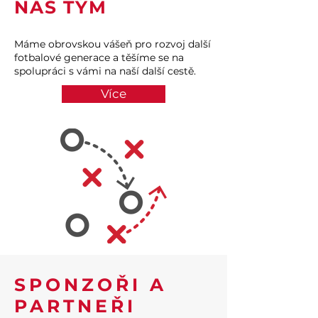
NÁŠ TÝM
Máme obrovskou vášeň pro rozvoj další
fotbalové generace a těšíme se na
spolupráci s vámi na naší další cestě.
Více
SPONZOŘI A
PARTNEŘI