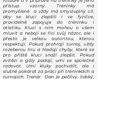
fotbale a v přípravě na tréninky je jeho
přístup vzorný. Tréninky má
promyšlené a vždy má smysluplný cíl,
aby se kluci zlepšili i ve fyzičce,
pravidelně zapojuje do tréninku i
atletiku. Kluci s ním mohou o všem
mluvit a nebojí se říci svůj názor, ale i
přesto je velkou autoritou, kterou
respektují. Pokud prohrají turnaj, vždy
rozeberou hru a hledají chyby, které se
pro příště kluci snaží zlepšit. Pokud
zvítězí a góly padají, umí se společně
radovat. Umí kluky pochválit, ale i
slušně pokárat za práci při tréninkách a
turnajích. Trenér Dan je pečlivý, lidský,
trpělivý a hlavně má rád fotbal, který
učí dobře hrát své kluky. Trenérovi
přejeme, aby jeho nasazení a pečlivost
udržel, protože pro vývoj našich dětí to
není jen o fotbale, ale i zdravém
psychickém vývoji našich náctiletých.
Náš Viktor má fotbal rád a vždy se těší
na tréninky a zápasy.