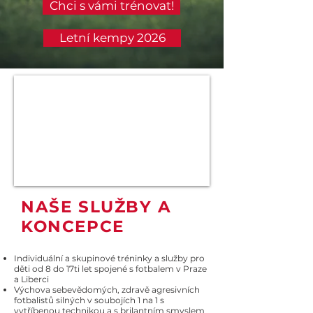
Chci s vámi trénovat!
Letní kempy 2026
NAŠE SLUŽBY A
KONCEPCE
Individuální a skupinové tréninky a služby pro
děti od 8 do 17ti let spojené s fotbalem v Praze
a Liberci
Výchova sebevědomých, zdravě agresivních
fotbalistů silných v soubojích 1 na 1 s
vytříbenou technikou a s brilantním smyslem